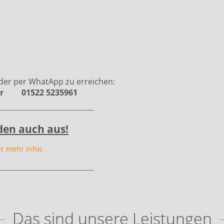
eder per WhatApp zu erreichen:
r 01522 5235961
________________________________
lden auch aus!
er mehr Infos
________________________________
Das sind unsere Leistungen