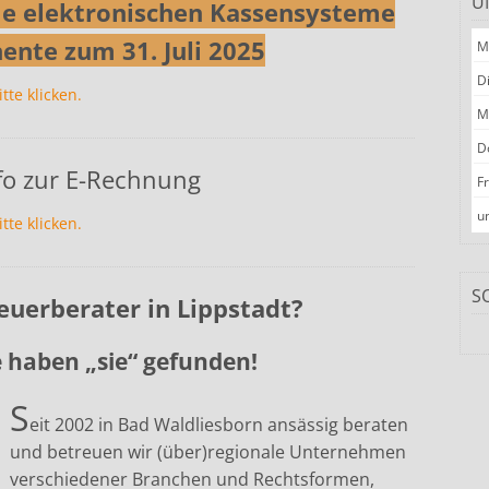
U
alle elektronischen Kassensysteme
nte zum 31. Juli 2025
M
D
itte klicken.
M
D
fo zur E-Rechnung
F
u
itte klicken.
S
euerberater in Lippstadt?
 haben „sie“ gefunden!
S
eit 2002 in Bad Waldliesborn ansässig beraten
und betreuen wir (über)regionale Unternehmen
verschiedener Branchen und Rechtsformen,