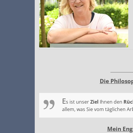
____________
Die
Philoso
E
s ist unser
Ziel
Ihnen den
Rüc
allem, was Sie vom täglichen A
Mein Eng