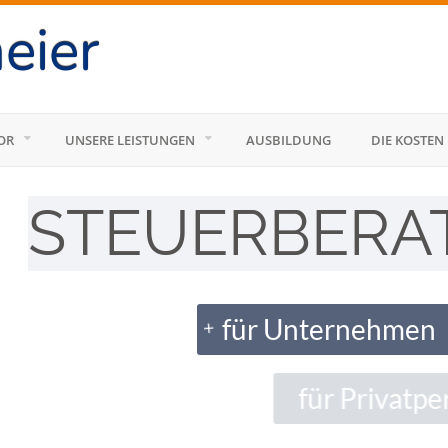
eier
OR
UNSERE LEISTUNGEN
AUSBILDUNG
DIE KOSTEN
STEUERBERA
für Unternehmen
+
+
für Privatpersone