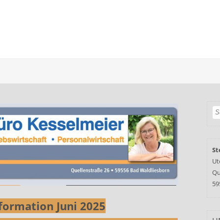
St
Ut
Qu
59
ormation Juni 2025