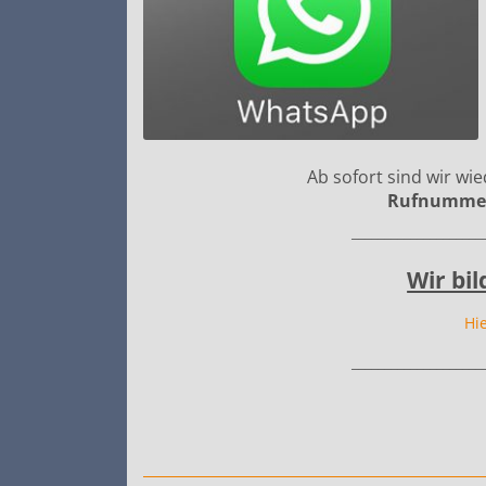
Ab sofort sind wir wi
Rufnumme
____________________
Wir bi
Hi
____________________